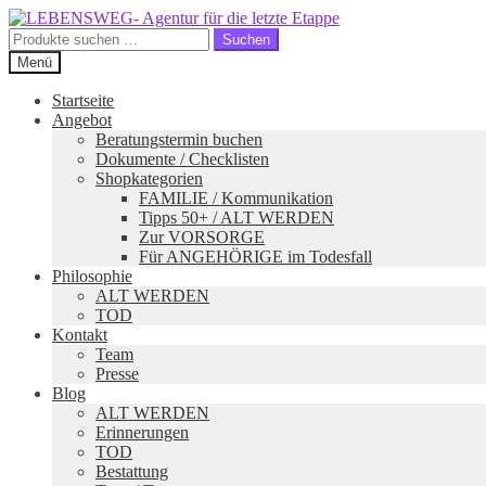
Zur
Zum
Navigation
Inhalt
Suchen
Suchen
springen
springen
nach:
Menü
Startseite
Angebot
Beratungstermin buchen
Dokumente / Checklisten
Shopkategorien
FAMILIE / Kommunikation
Tipps 50+ / ALT WERDEN
Zur VORSORGE
Für ANGEHÖRIGE im Todesfall
Philosophie
ALT WERDEN
TOD
Kontakt
Team
Presse
Blog
ALT WERDEN
Erinnerungen
TOD
Bestattung